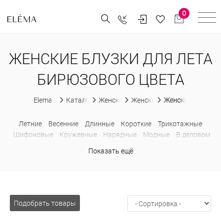
0
ЖЕНСКИЕ БЛУЗКИ ДЛЯ ЛЕТА
БИРЮЗОВОГО ЦВЕТА
Elema
Каталог
Женская одежда
Женские блузки
Женские блузки д
Летние
Весенние
Длинные
Короткие
Трикотажные
Шифоновые
Кружевные
Нарядные
Модные
В деловом
стиле
Без рукавов
С коротким рукавом
С бантом
Показать ещё
Недорогие
Больших размеров
В горошек
В клетку
В
полоску
Водолазки
Деловые
Из шифона
Лонгсливы
Оверсайз
Приталенные
Прозрачные
Рубашки
С баской
С жабо
С открытыми плечами
С рюшами
Свитшоты
Толстовки
С капюшоном
Подобрать товары