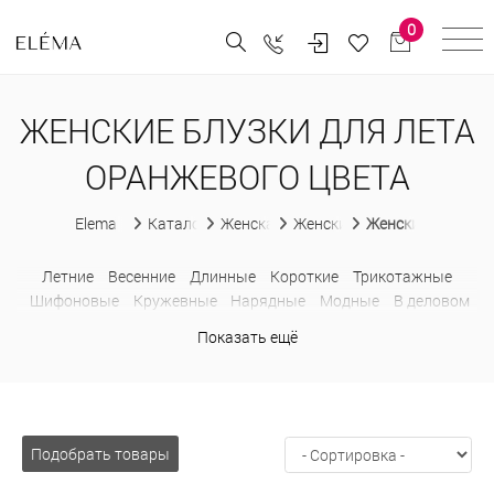
0
ЖЕНСКИЕ БЛУЗКИ ДЛЯ ЛЕТА
ОРАНЖЕВОГО ЦВЕТА
Elema
Каталог
Женская одежда
Женские блузки
Женские блузки д
Летние
Весенние
Длинные
Короткие
Трикотажные
Шифоновые
Кружевные
Нарядные
Модные
В деловом
стиле
Без рукавов
С коротким рукавом
С бантом
Показать ещё
Недорогие
Больших размеров
В горошек
В клетку
В
полоску
Водолазки
Деловые
Из шифона
Лонгсливы
Оверсайз
Приталенные
Прозрачные
Рубашки
С баской
С жабо
С открытыми плечами
С рюшами
Свитшоты
Толстовки
С капюшоном
Подобрать товары