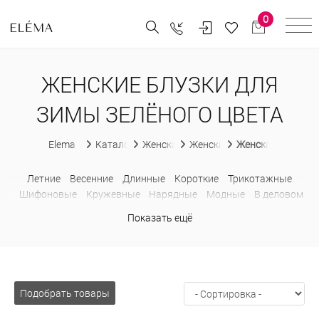
0
ЖЕНСКИЕ БЛУЗКИ ДЛЯ
ЗИМЫ ЗЕЛЁНОГО ЦВЕТА
Elema
Каталог
Женская одежда
Женские блузки
Женские блузки д
Летние
Весенние
Длинные
Короткие
Трикотажные
Шифоновые
Кружевные
Нарядные
Модные
В деловом
стиле
Без рукавов
С коротким рукавом
С бантом
Показать ещё
Недорогие
Больших размеров
В горошек
В клетку
В
полоску
Водолазки
Деловые
Из шифона
Лонгсливы
Оверсайз
Приталенные
Прозрачные
Рубашки
С баской
С жабо
С открытыми плечами
С рюшами
Свитшоты
Толстовки
С капюшоном
Подобрать товары