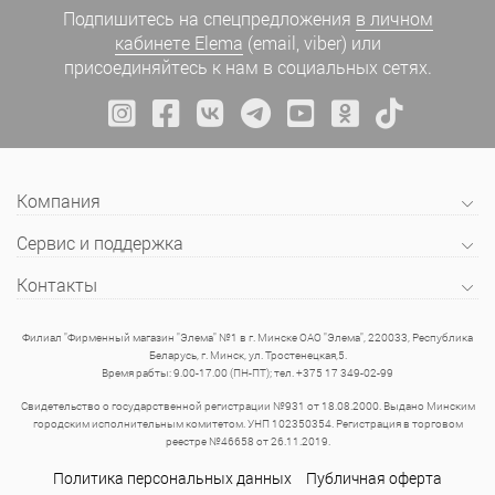
Подпишитесь на спецпредложения
в личном
кабинете Elema
(email, viber) или
присоединяйтесь к нам в социальных сетях.
Компания
Сервис и поддержка
Контакты
Филиал "Фирменный магазин "Элема" №1 в г. Минске ОАО "Элема", 220033, Республика
Беларусь, г. Минск, ул. Тростенецкая,5.
Время рабты: 9.00-17.00 (ПН-ПТ); тел. +375 17 349-02-99
Свидетельство о государственной регистрации №931 от 18.08.2000. Выдано Минским
городским исполнительным комитетом. УНП 102350354. Регистрация в торговом
реестре №46658 от 26.11.2019.
Политика персональных данных
Публичная оферта