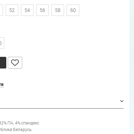
52
54
56
58
60
6
у
ma
32% ПА, 4% спандекс
блика Беларусь