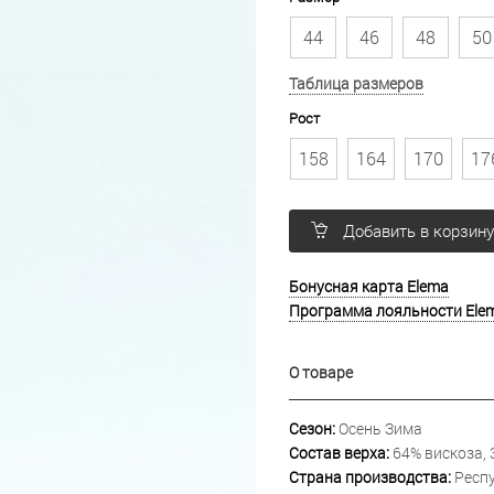
44
46
48
50
Таблица размеров
Рост
158
164
170
17
Добавить в корзин
Бонусная карта Elema
Программа лояльности Ele
О товаре
Сезон:
Осень Зима
Состав верха:
64% вискоза, 
Страна производства:
Респу