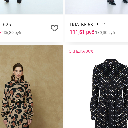
-1626
ПЛАТЬЕ 5К-1912
б
111,51 руб
235,80 руб
159,30 руб
СКИДКА 30%