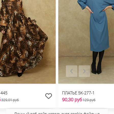
-445
ПЛАТЬЕ 5К-277-1
б
90,30 руб
329,01 руб
129 руб
Данный веб-сайт использует cookie-файлы в