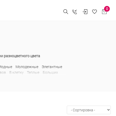
0
ни разноцветного цвета
Модные
Молодежные
Элегантные
авов
В клетку
Теплые
Больших
еские
Коктейльные
Миди
На
и
Спортивные
Туники