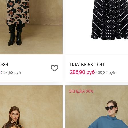
-684
ПЛАТЬЕ 5К-1641
б
286,90 руб
204,53 руб
409,86 руб
СКИДКА 30%