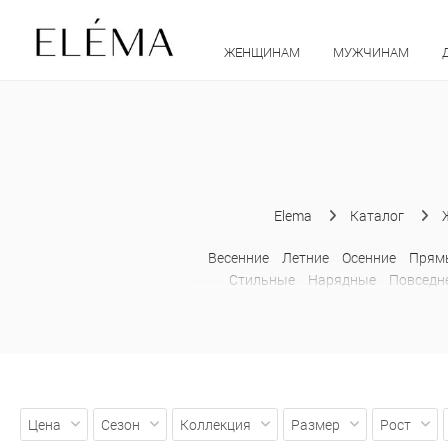
ЖЕНЩИНАМ
МУЖЧИНАМ
Elema
Каталог
Весенние
Летние
Осенние
Прям
Стильные
Нарядные
Повседн
размеров
А-силуэта
Бархатн
бретельках
Облегающи
Цена
Сезон
Коллекция
Размер
Рост