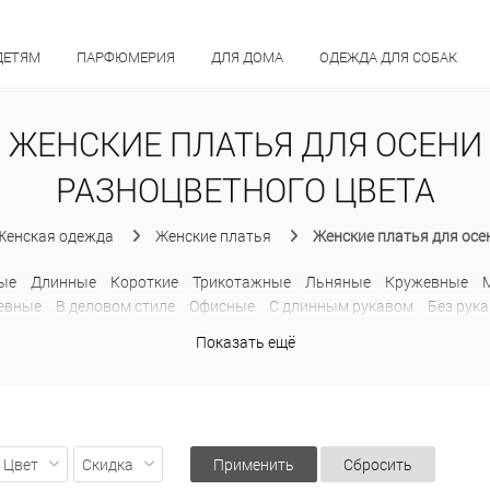
ДЕТЯМ
ПАРФЮМЕРИЯ
ДЛЯ ДОМА
ОДЕЖДА ДЛЯ СОБАК
ЖЕНСКИЕ ПЛАТЬЯ ДЛЯ ОСЕНИ
РАЗНОЦВЕТНОГО ЦВЕТА
Женская одежда
Женские платья
Женские платья для осе
ые
Длинные
Короткие
Трикотажные
Льняные
Кружевные
евные
В деловом стиле
Офисные
С длинным рукавом
Без рук
ые
Блестящие
В горох
В полоску
Вечерние
Деловые
Классич
Показать ещё
е
Оверсайз
Платья-рубашки
С бахромой
С открытыми плечам
Цвет
Скидка
Применить
Сбросить