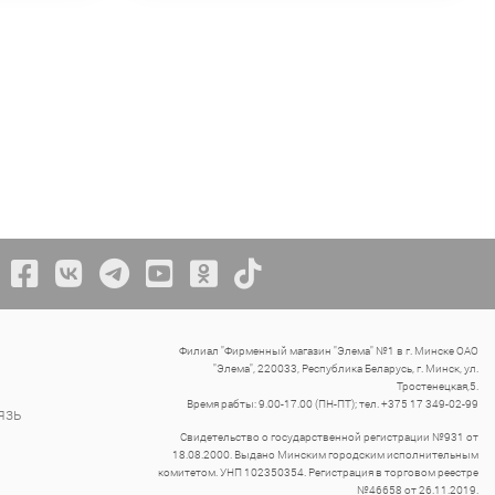
Филиал "Фирменный магазин "Элема" №1 в г. Минске ОАО
"Элема", 220033, Республика Беларусь, г. Минск, ул.
Тростенецкая,5.
Время рабты: 9.00-17.00 (ПН-ПТ); тел. +375 17 349-02-99
язь
Свидетельство о государственной регистрации №931 от
18.08.2000. Выдано Минским городским исполнительным
комитетом. УНП 102350354. Регистрация в торговом реестре
№46658 от 26.11.2019.