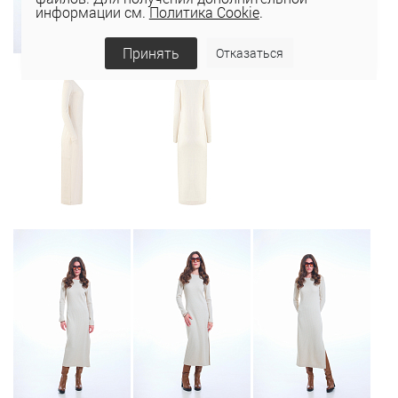
информации см.
Политика Cookie
.
Принять
Отказаться