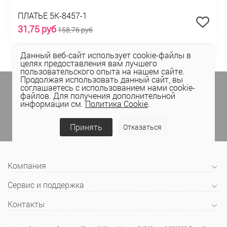
ПЛАТЬЕ 5К-8457-1
31,75 руб
158,76 руб
Данный веб-сайт использует cookie-файлы в
целях предоставления вам лучшего
пользовательского опыта на нашем сайте.
Продолжая использовать данный сайт, вы
Подпишитесь на спецпредложения
в личном
соглашаетесь с использованием нами cookie-
кабинете Elema
(email, viber) или
файлов. Для получения дополнительной
информации см.
Политика Cookie
.
присоединяйтесь к нам в социальных сетях.
Принять
Отказаться
Компания
Сервис и поддержка
Контакты