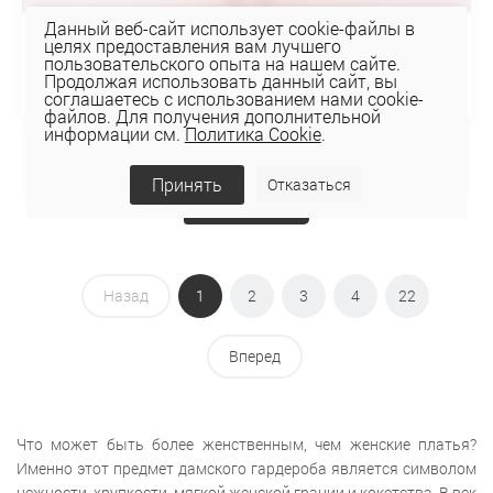
Данный веб-сайт использует cookie-файлы в
целях предоставления вам лучшего
ПЛАТЬЕ 5К-2279
пользовательского опыта на нашем сайте.
106,76 руб
Продолжая использовать данный сайт, вы
152,52 руб
соглашаетесь с использованием нами cookie-
файлов. Для получения дополнительной
информации см.
Политика Cookie
.
Принять
Отказаться
Показать ещё
Назад
1
2
3
4
22
Вперед
Что может быть более женственным, чем женские платья?
Именно этот предмет дамского гардероба является символом
нежности, хрупкости, мягкой женской грации и кокетства. В век