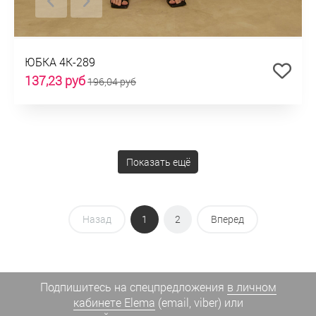
ЮБКА 4К-289
137,23 руб
196,04 руб
Показать ещё
Назад
1
2
Вперед
Подпишитесь на спецпредложения
в личном
кабинете Elema
(email, viber) или