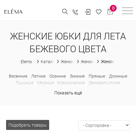
0
ЖЕНСКИЕ ЮБКИ ДЛЯ ЛЕТА
БЕЖЕВОГО ЦВЕТА
Elema
Каталог
Женская одежда
Женские юбки
Женские юбки для
Весенние
Летние
Осенние
Зимние
Прямые
Длинные
Пышные
Модные
Классические
Делового стиля
Офисные
Повседневные
Нарядные
С замком
С принтом
Показать ещё
Из искусственной кожи
Шерстяные
Теплые
Больших
размеров
Завышенные
Карандаш
Миди
Строгие
Подобрать товары