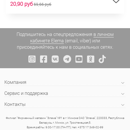
20,90 руб
69,66 руб
Подпишитесь на спецпредложения
в личном
кабинете Elema
(email, viber) или
присоединяйтесь к нам в социальных сетях.
Компания
Сервис и поддержка
Контакты
Филиал "Фирменный магазин "Элема" №1 в г. Минске ОАО "Элема", 220033, Республика
Беларусь, г. Минск, ул. Тростенецкая,5.
Время рабты: 9.00-17.00 (ПН-ПТ); тел. +375 17 349-02-99