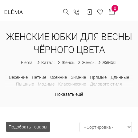
0
ЖЕНСКИЕ ЮБКИ ДЛЯ ВЕСНЫ
ЧЁРНОГО ЦВЕТА
Elema
Каталог
Женская одежда
Женские юбки
Женские юбки для
Весенние
Летние
Осенние
Зимние
Прямые
Длинные
Пышные
Модные
Классические
Делового стиля
Офисные
Повседневные
Нарядные
С замком
С принтом
Показать ещё
Из искусственной кожи
Шерстяные
Теплые
Больших
размеров
Завышенные
Карандаш
Миди
Строгие
Подобрать товары