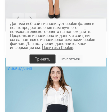
Данный веб-сайт использует cookie-файлы в
целях предоставления вам лучшего
пользовательского опыта на нашем сайте.
Продолжая использовать данный сайт, вы
соглашаетесь с использованием нами cookie-
ЮБКА 4К-10867-1
файлов. Для получения дополнительной
73,86 руб
105,51 руб
информации см.
Политика Cookie
.
Принять
Отказаться
СКИДКА 70%
ЛИКВИДАЦИЯ