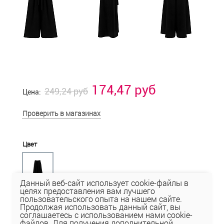
174,47 руб
249,24 руб
Цена:
Проверить в магазинах
Цвет
Данный веб-сайт использует cookie-файлы в
целях предоставления вам лучшего
пользовательского опыта на нашем сайте.
Размер
Продолжая использовать данный сайт, вы
соглашаетесь с использованием нами cookie-
42
44
46
48
50
52
54
файлов. Для получения дополнительной