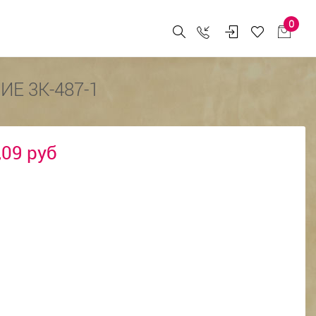
0
Е 3К-487-1
,09 руб