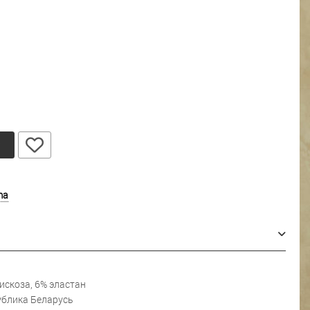
у
ma
искоза, 6% эластан
блика Беларусь