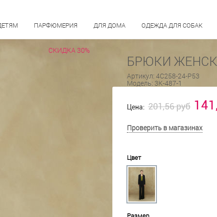
ДЕТЯМ
ПАРФЮМЕРИЯ
ДЛЯ ДОМА
ОДЕЖДА ДЛЯ СОБАК
СКИДКА 30%
БРЮКИ ЖЕНСКИ
Артикул:
4С258-24-Р53
Модель:
3К-487-1
141
201,56 руб
Цена:
Проверить в магазинах
Цвет
Размер