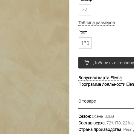
44
Таблица размеров
Рост
170
Добавить в корзин
Бонусная карта Elema
Программа лояльности Ele
О товаре
Сезон:
Осень Зима
Состав верха:
72% ПЭ, 22% в
Страна производства:
Респу