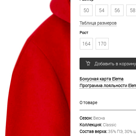
50
54
56
58
Таблица размеров
Рост
164
170
Добавить в корзин
Бонусная карта Elema
Программа лояльности Ele
О товаре
Сезон:
Весна
Коллекция:
Classic
Состав верха:
35% ПЭ, 30% ш