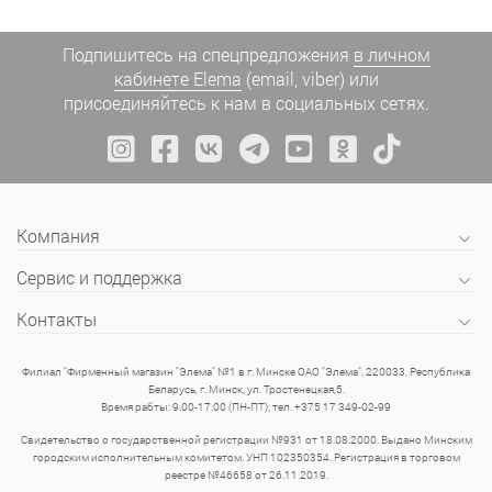
Подпишитесь на спецпредложения
в личном
кабинете Elema
(email, viber) или
присоединяйтесь к нам в социальных сетях.
Компания
Сервис и поддержка
Контакты
Филиал "Фирменный магазин "Элема" №1 в г. Минске ОАО "Элема", 220033, Республика
Беларусь, г. Минск, ул. Тростенецкая,5.
Время рабты: 9.00-17.00 (ПН-ПТ); тел. +375 17 349-02-99
Свидетельство о государственной регистрации №931 от 18.08.2000. Выдано Минским
городским исполнительным комитетом. УНП 102350354. Регистрация в торговом
реестре №46658 от 26.11.2019.