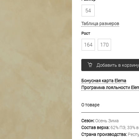
54
Таблица размеров
Рост
164
170
Добавить в корзин
Бонусная карта Elema
Программа лояльности Ele
О товаре
Сезон:
Осень Зима
Состав верха:
62% ПЭ, 33% в
Страна производства:
Респу