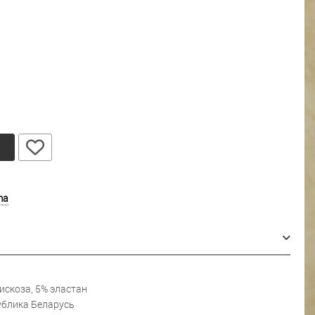
у
ma
искоза, 5% эластан
блика Беларусь