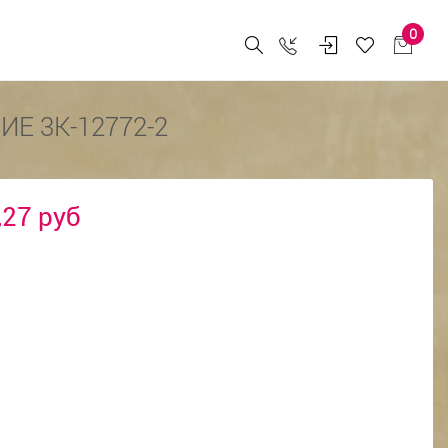
0
Е 3К-12772-2
,27 руб