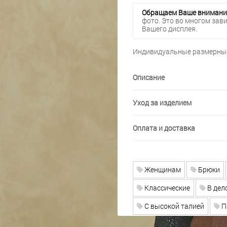
Обращаем Ваше внимани
фото. Это во многом зав
Вашего дисплея.
Индивидуальные размерные
Описание
Уход за изделием
Оплата и доставка
Женщинам
Брюки
Классические
В дел
С высокой талией
П