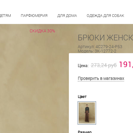
ДЕТЯМ
ПАРФЮМЕРИЯ
ДЛЯ ДОМА
ОДЕЖДА ДЛЯ СОБАК
СКИДКА 30%
БРЮКИ ЖЕНСКИ
Артикул:
4С279-24-Р53
Модель:
3К-12772-2
191
273,24 руб
Цена:
Проверить в магазинах
Цвет
Размер