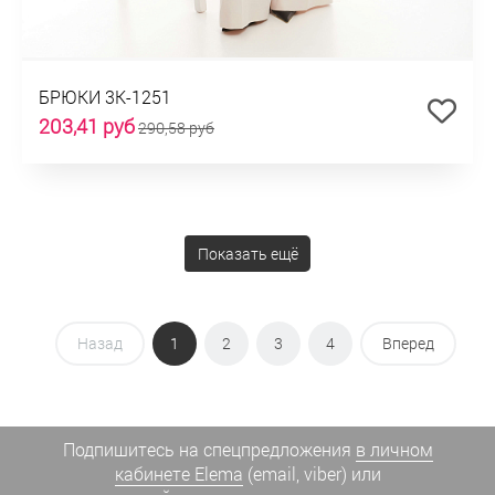
БРЮКИ 3К-1251
203,41 руб
290,58 руб
Показать ещё
Назад
1
2
3
4
Вперед
Подпишитесь на спецпредложения
в личном
кабинете Elema
(email, viber) или