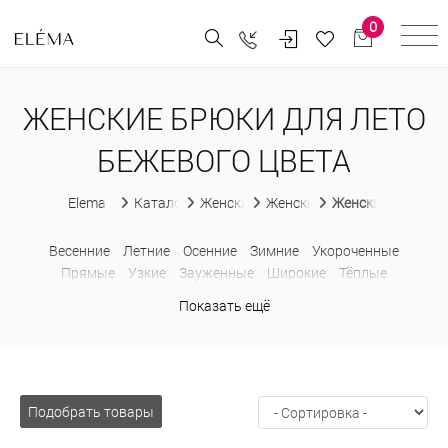
0
ЖЕНСКИЕ БРЮКИ ДЛЯ ЛЕТО
БЕЖЕВОГО ЦВЕТА
Elema
Каталог
Женская одежда
Женские брюки
Женские брюки д
Весенние
Летние
Осенние
Зимние
Укороченные
Прямые
Узкие
Зауженные
Широкие
Тёплые
Утепленные
Классические
В деловом стиле
Модные
Показать ещё
Льняные
Шерстяные
С карманами
Больших размеров
В
клетку
Клеш
Кюлоты
Палаццо
С высокой талией
С
лампасами
Спортивные
Подобрать товары