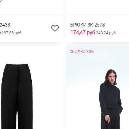
2433
БРЮКИ 3К-2578
б
174,47 руб
187,86 руб
249,24 руб
СКИДКА 30%