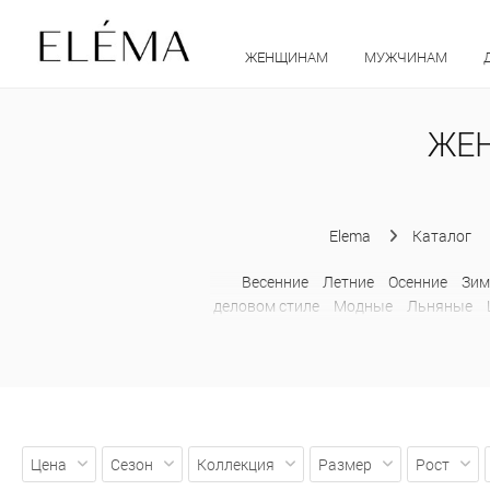
ЖЕНЩИНАМ
МУЖЧИНАМ
ЖЕН
Elema
Каталог
Весенние
Летние
Осенние
Зим
деловом стиле
Модные
Льняные
Цена
Сезон
Коллекция
Размер
Рост