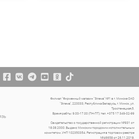
Филиал "Фирменный магазин "Элема" №1 в г. Минске ОАО
"Элема", 220033, Республика Беларусь, г. Минск, ул.
Тростенецкая,5.
Время рабты: 9.00-17.00 (ПН-ПТ); тел. +375 17 349-02-99
язь
Свидетельство о государственной регистрации №931 от
18.08.2000. Выдано Минским городским исполнительным
комитетом. УНП 102350354. Регистрация в торговом реестре
№46658 от 26.11.2019.