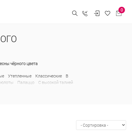
0
НОГО
есны чёрного цвета
ые
Утепленные
Классические
В
Кюлоты
Палаццо
С высокой талией