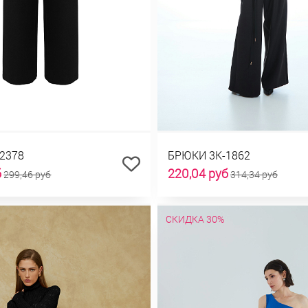
2378
БРЮКИ 3К-1862
б
220,04 руб
299,46 руб
314,34 руб
СКИДКА 30%