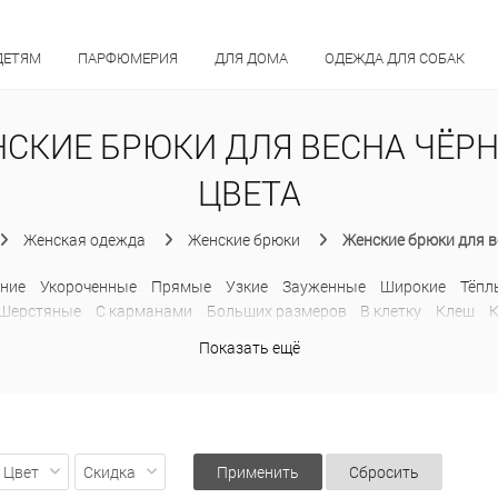
ДЕТЯМ
ПАРФЮМЕРИЯ
ДЛЯ ДОМА
ОДЕЖДА ДЛЯ СОБАК
СКИЕ БРЮКИ ДЛЯ ВЕСНА ЧЁР
ЦВЕТА
Женская одежда
Женские брюки
Женские брюки для в
ние
Укороченные
Прямые
Узкие
Зауженные
Широкие
Тёпл
Шерстяные
С карманами
Больших размеров
В клетку
Клеш
С лампасами
Спортивные
Показать ещё
Цвет
Скидка
Применить
Сбросить