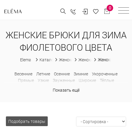
0
ЖЕНСКИЕ БРЮКИ ДЛЯ ЗИМА
ФИОЛЕТОВОГО ЦВЕТА
Elema
Каталог
Женская одежда
Женские брюки
Женские брюки д
Весенние
Летние
Осенние
Зимние
Укороченные
Прямые
Узкие
Зауженные
Широкие
Тёплые
Утепленные
Классические
В деловом стиле
Модные
Показать ещё
Льняные
Шерстяные
С карманами
Больших размеров
В
клетку
Клеш
Кюлоты
Палаццо
С высокой талией
С
лампасами
Спортивные
Подобрать товары