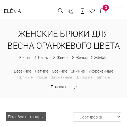
0
ЖЕНСКИЕ БРЮКИ ДЛЯ
ВЕСНА ОРАНЖЕВОГО ЦВЕТА
Elema
Каталог
Женская одежда
Женские брюки
Женские брюки д
Весенние
Летние
Осенние
Зимние
Укороченные
Прямые
Узкие
Зауженные
Широкие
Тёплые
Утепленные
Классические
В деловом стиле
Модные
Показать ещё
Льняные
Шерстяные
С карманами
Больших размеров
В
клетку
Клеш
Кюлоты
Палаццо
С высокой талией
С
лампасами
Спортивные
Подобрать товары