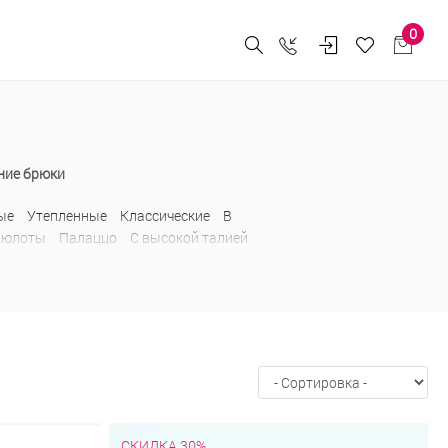
0
ние брюки
ые
Утепленные
Классические
В
Кюлоты
Палаццо
С высокой талией
СКИДКА 30%