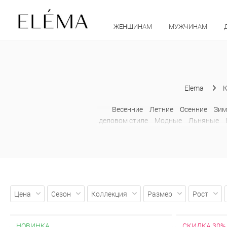
ЖЕНЩИНАМ
МУЖЧИНАМ
Elema
К
Весенние
Летние
Осенние
Зим
деловом стиле
Модные
Льняные
Цена
Сезон
Коллекция
Размер
Рост
НОВИНКА
СКИДКА 30%