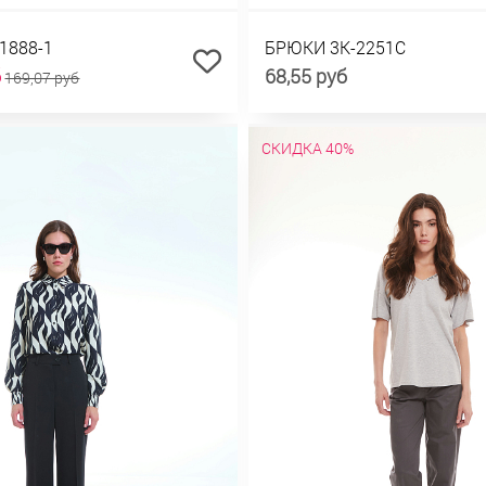
1888-1
БРЮКИ 3К-2251С
б
68,55 руб
169,07 руб
СКИДКА 40%