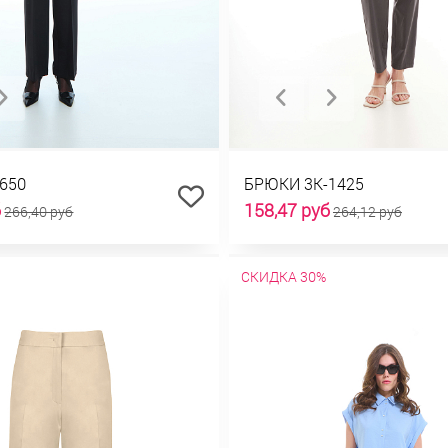
650
БРЮКИ 3К-1425
б
158,47 руб
266,40 руб
264,12 руб
СКИДКА 30%