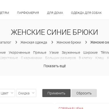
ДЕТЯМ
ПАРФЮМЕРИЯ
ДЛЯ ДОМА
ОДЕЖДА ДЛЯ СОБАК
ЖЕНСКИЕ СИНИЕ БРЮКИ
аталог
Женская одежда
Женские брюки
Женские си
ние
Укороченные
Прямые
Узкие
Зауженные
Широкие
Тёпл
Шерстяные
С карманами
Больших размеров
В клетку
Клеш
С лампасами
Спортивные
Показать ещё
Цвет
Скидка
Применить
Сбросить
ГОРЯЧАЯ ЦЕНА