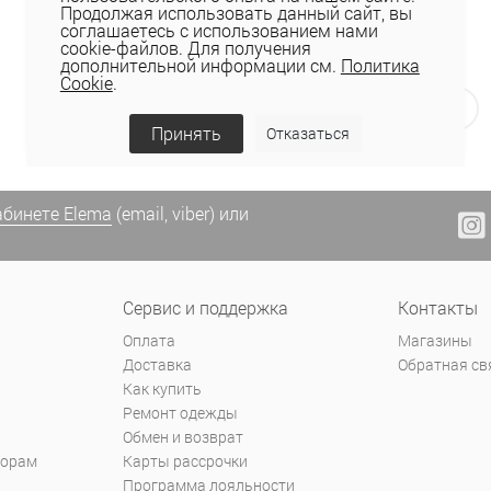
Продолжая использовать данный сайт, вы
Показать ещё
соглашаетесь с использованием нами
cookie-файлов. Для получения
дополнительной информации см.
Политика
Cookie
.
Назад
1
2
3
4
5
Вперед
Принять
Отказаться
абинете Elema
(email, viber) или
Сервис и поддержка
Контакты
Оплата
Магазины
Доставка
Обратная св
Как купить
Ремонт одежды
Обмен и возврат
торам
Карты рассрочки
Программа лояльности