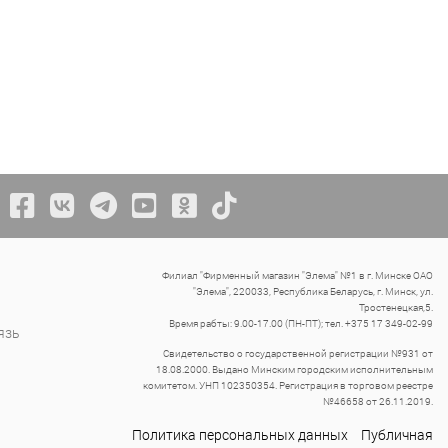
Филиал "Фирменный магазин "Элема" №1 в г. Минске ОАО
"Элема", 220033, Республика Беларусь, г. Минск, ул.
Тростенецкая,5.
Время рабты: 9.00-17.00 (ПН-ПТ); тел. +375 17 349-02-99
язь
Свидетельство о государственной регистрации №931 от
18.08.2000. Выдано Минским городским исполнительным
комитетом. УНП 102350354. Регистрация в торговом реестре
№46658 от 26.11.2019.
Политика персональных данных
Публичная