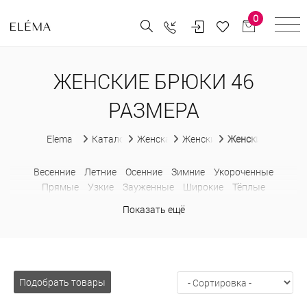
0
ЖЕНСКИЕ БРЮКИ 46
РАЗМЕРА
Elema
Каталог
Женская одежда
Женские брюки
Женские брюки 4
Весенние
Летние
Осенние
Зимние
Укороченные
Прямые
Узкие
Зауженные
Широкие
Тёплые
Утепленные
Классические
В деловом стиле
Модные
Показать ещё
Льняные
Шерстяные
С карманами
Больших размеров
В
клетку
Клеш
Кюлоты
Палаццо
С высокой талией
С
лампасами
Спортивные
Подобрать товары