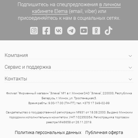
Подпишитесь на спецпредложения
в личном
кабинете Elema
(email, viber) или
присоединяйтесь к нам в социальных сетях.
Компания
Сервис и поддержка
Контакты
Филиал "Фирменный магазин "Элема" №1 в г. Минске ОАО "Элема", 220033, Республика
Беларусь, г. Минск, ул. Тростенецкая,5.
Время рабты: 9.00-17.00 (ПН-ПТ); тел. +375 17 349-02-99
Свидетельство о государственной регистрации №931 от 18.08.2000. Выдано Минским
городским исполнительным комитетом. УНП 102350354. Регистрация в торговом
реестре №46658 от 26.11.2019.
Политика персональных данных
Публичная оферта