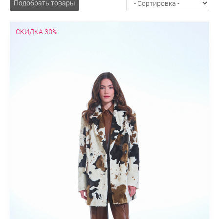
Подобрать товары
капюшоном
С воротником
С натуральным воротником
С
искусственным воротником
С мехом
С искусственным
СКИДКА 30%
мехом
С норкой
С песцом
С лисой
С енотом
Молодежное
Модные
Оверсайз
В клетку
Больших
размеров
Недорогое
Модные принты
Облегченные
Пальто-халат
Эксклюзивные