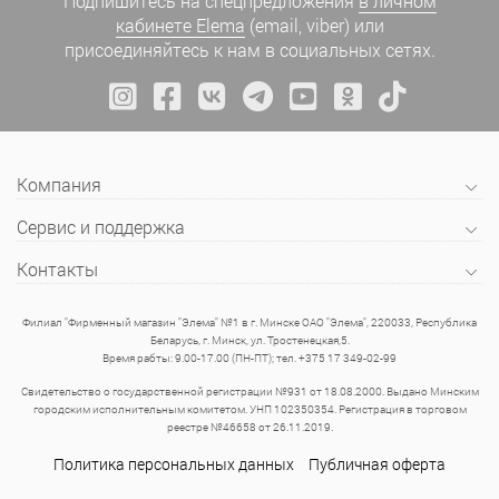
Подпишитесь на спецпредложения
в личном
кабинете Elema
(email, viber) или
присоединяйтесь к нам в социальных сетях.
Компания
Сервис и поддержка
Контакты
Филиал "Фирменный магазин "Элема" №1 в г. Минске ОАО "Элема", 220033, Республика
Беларусь, г. Минск, ул. Тростенецкая,5.
Время рабты: 9.00-17.00 (ПН-ПТ); тел. +375 17 349-02-99
Свидетельство о государственной регистрации №931 от 18.08.2000. Выдано Минским
городским исполнительным комитетом. УНП 102350354. Регистрация в торговом
реестре №46658 от 26.11.2019.
Политика персональных данных
Публичная оферта