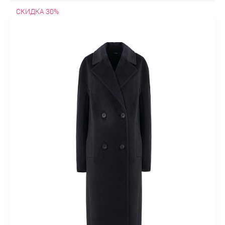
искусственным воротником
С мехом
С искусственным
СКИДКА 30%
мехом
С норкой
С песцом
С лисой
С енотом
Молодежное
Модные
Оверсайз
В клетку
Больших
размеров
Недорогое
Модные принты
Облегченные
Пальто-халат
Эксклюзивные