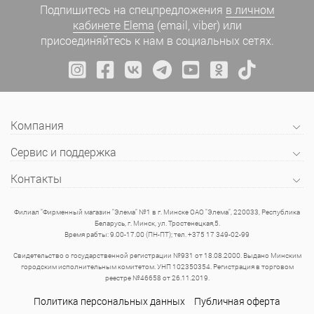
Подпишитесь на спецпредложения
в личном
кабинете Elema
(email, viber) или
присоединяйтесь к нам в социальных сетях.
Компания
Сервис и поддержка
Контакты
Филиал "Фирменный магазин "Элема" №1 в г. Минске ОАО "Элема", 220033, Республика
Беларусь, г. Минск, ул. Тростенецкая,5.
Время рабты: 9.00-17.00 (ПН-ПТ); тел. +375 17 349-02-99
Свидетельство о государственной регистрации №931 от 18.08.2000. Выдано Минским
городским исполнительным комитетом. УНП 102350354. Регистрация в торговом
реестре №46658 от 26.11.2019.
Политика персональных данных
Публичная оферта