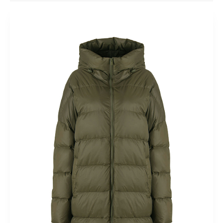
искусственным воротником
С мехом
С искусственным
мехом
С норкой
С песцом
С лисой
С енотом
Молодежное
Модные
Оверсайз
В клетку
Больших
размеров
Недорогое
Модные принты
Облегченные
Пальто-халат
Эксклюзивные