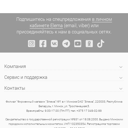
Подпишитесь на спецпредложения
в личном
кабинете Elema
(email, viber) или
присоединяйтесь к нам в социальных сетях.
Компания
Сервис и поддержка
Контакты
Филиал "Фирменный магазин "Элема" №1 в г. Минске ОАО "Элема", 220033, Республика
Беларусь, г. Минск, ул. Тростенецкая,5.
Время рабты: 9.00-17.00 (ПН-ПТ); тел. +375 17 349-02-99
Свидетельство о государственной регистрации №931 от 18.08.2000. Выдано Минским
городским исполнительным комитетом. УНП 102350354. Регистрация в торговом