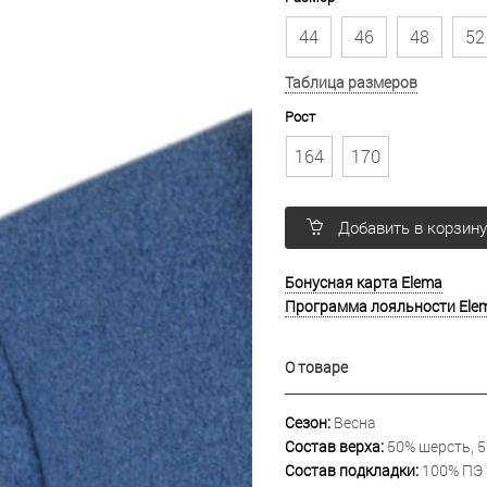
44
46
48
52
Таблица размеров
Рост
164
170
Добавить в корзин
Бонусная карта Elema
Программа лояльности Ele
О товаре
Сезон:
Весна
Состав верха:
50% шерсть, 5
Состав подкладки:
100% ПЭ