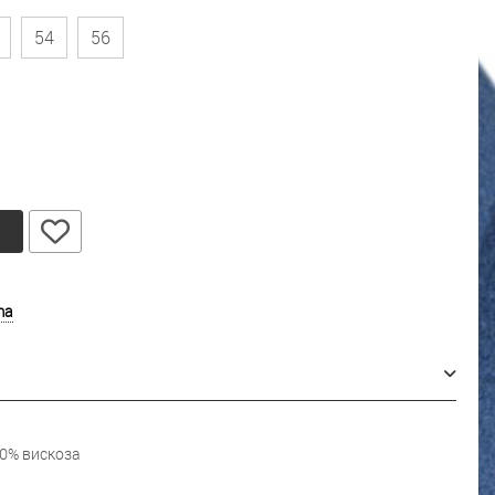
54
56
у
ma
0% вискоза