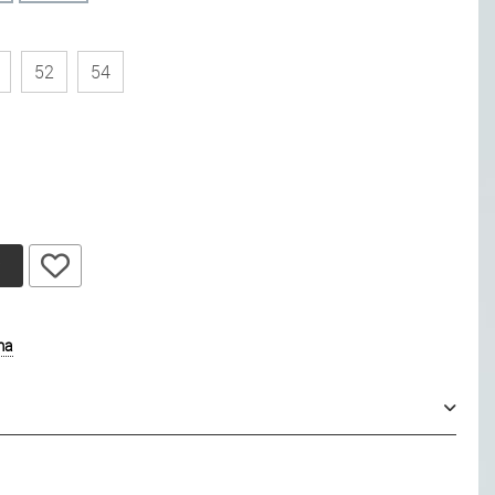
52
54
у
ma