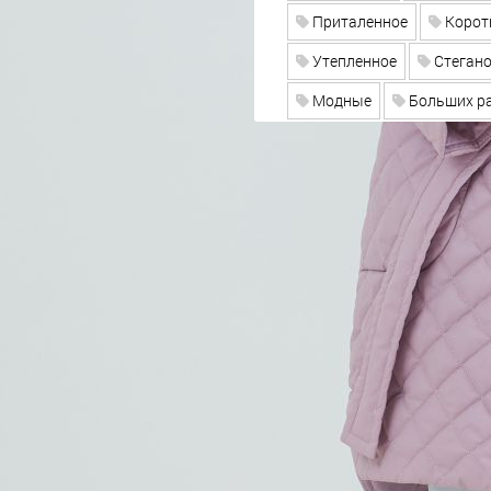
Приталенное
Корот
Утепленное
Стегано
Модные
Больших р