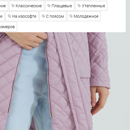
кие
Классические
Плащевые
Утепленные
е
На изософте
С поясом
Молодежное
азмеров