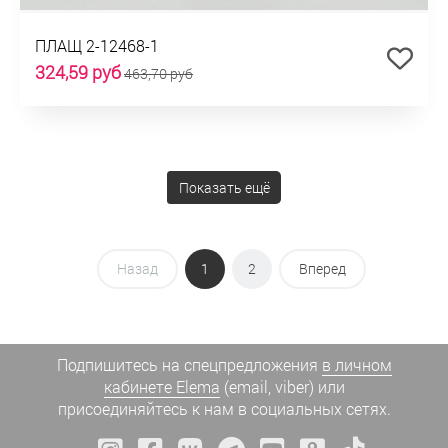
ПЛАЩ 2-12468-1
324,59 руб
463,70 руб
Показать ещё
Назад
1
2
Вперед
Подпишитесь на спецпредложения
в личном
кабинете Elema
(email, viber) или
присоединяйтесь к нам в социальных сетях.