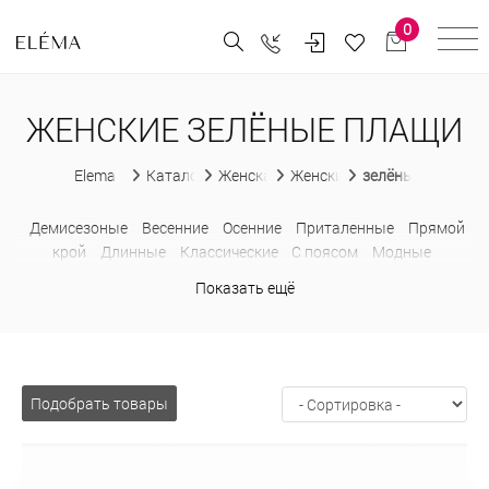
0
ЖЕНСКИЕ ЗЕЛЁНЫЕ ПЛАЩИ
Elema
Каталог
Женская одежда
Женские плащи
зелёные плащи ж
Демисезоные
Весенние
Осенние
Приталенные
Прямой
крой
Длинные
Классические
С поясом
Модные
Больших размеров
Недорогие
Показать ещё
Подобрать товары