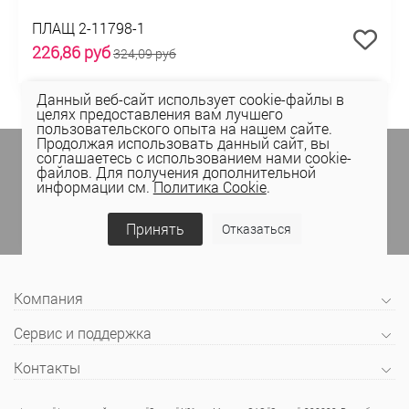
ПЛАЩ 2-11798-1
226,86 руб
324,09 руб
Данный веб-сайт использует cookie-файлы в
целях предоставления вам лучшего
пользовательского опыта на нашем сайте.
Продолжая использовать данный сайт, вы
Подпишитесь на спецпредложения
в личном
соглашаетесь с использованием нами cookie-
кабинете Elema
(email, viber) или
файлов. Для получения дополнительной
информации см.
Политика Cookie
.
присоединяйтесь к нам в социальных сетях.
Принять
Отказаться
Компания
Сервис и поддержка
Контакты