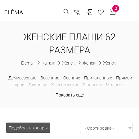
0
ЖЕНСКИЕ ПЛАЩИ 62
РАЗМЕРА
Elema
Каталог
Женская одежда
Женские плащи
Женские плащи д
Демисезоные
Весенние
Осенние
Приталенные
Прямой
крой
Длинные
Классические
С поясом
Модные
Больших размеров
Недорогие
Показать ещё
Подобрать товары