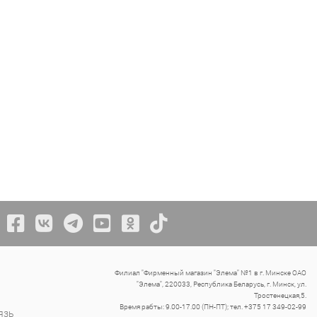
Филиал "Фирменный магазин "Элема" №1 в г. Минске ОАО
"Элема", 220033, Республика Беларусь, г. Минск, ул.
Тростенецкая,5.
Время рабты: 9.00-17.00 (ПН-ПТ); тел. +375 17 349-02-99
язь