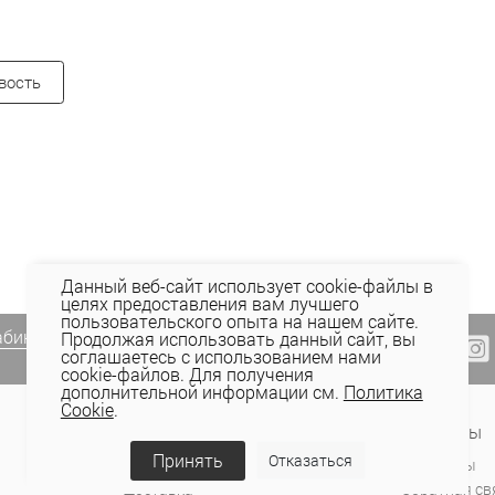
вость
Данный веб-сайт использует cookie-файлы в
целях предоставления вам лучшего
пользовательского опыта на нашем сайте.
абинете Elema
(email, viber) или
Продолжая использовать данный сайт, вы
соглашаетесь с использованием нами
cookie-файлов. Для получения
дополнительной информации см.
Политика
Cookie
.
Сервис и поддержка
Контакты
Принять
Отказаться
Оплата
Магазины
Доставка
Обратная св