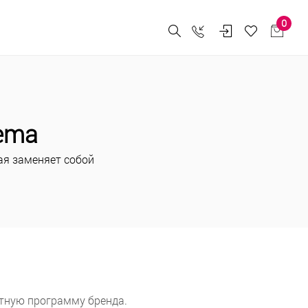
0
ema
ая заменяет собой
нтную программу бренда.