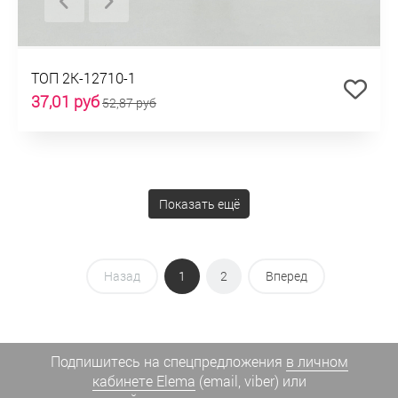
ТОП 2К-12710-1
37,01 руб
52,87 руб
Показать ещё
Назад
1
2
Вперед
Подпишитесь на спецпредложения
в личном
кабинете Elema
(email, viber) или