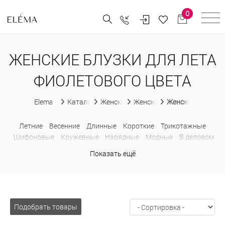
0
ЖЕНСКИЕ БЛУЗКИ ДЛЯ ЛЕТА
ФИОЛЕТОВОГО ЦВЕТА
Elema
Каталог
Женская одежда
Женские блузки
Женские блузки д
Летние
Весенние
Длинные
Короткие
Трикотажные
Шифоновые
Кружевные
Нарядные
Модные
В деловом
стиле
Без рукавов
С коротким рукавом
С бантом
Показать ещё
Недорогие
Больших размеров
В горошек
В клетку
В
полоску
Водолазки
Деловые
Из шифона
Лонгсливы
Оверсайз
Приталенные
Прозрачные
Рубашки
С баской
С жабо
С открытыми плечами
С рюшами
Свитшоты
Толстовки
С капюшоном
Подобрать товары