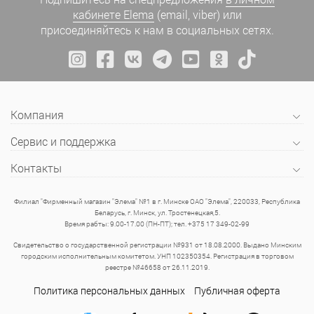
кабинете Elema
(email, viber) или
присоединяйтесь к нам в социальных сетях.
Компания
Сервис и поддержка
Контакты
Филиал "Фирменный магазин "Элема" №1 в г. Минске ОАО "Элема", 220033, Республика
Беларусь, г. Минск, ул. Тростенецкая,5.
Время рабты: 9.00-17.00 (ПН-ПТ); тел. +375 17 349-02-99
Свидетельство о государственной регистрации №931 от 18.08.2000. Выдано Минским
городским исполнительным комитетом. УНП 102350354. Регистрация в торговом
реестре №46658 от 26.11.2019.
Политика персональных данных
Публичная оферта