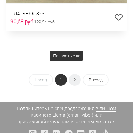
ПЛАТЬЕ 5К-825
90,68 руб
129,54 руб
Показать ещё
Назад
1
2
Вперед
Подпишитесь на спецпредложения
в личном
кабинете Elema
(email, viber) или
присоединяйтесь к нам в социальных сетях.