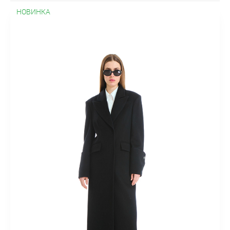
искусственным воротником
С мехом
С искусственным
НОВИНКА
мехом
С норкой
С песцом
С лисой
С енотом
Молодежное
Модные
Оверсайз
В клетку
Больших
размеров
Недорогое
Модные принты
Облегченные
Пальто-халат
Эксклюзивные