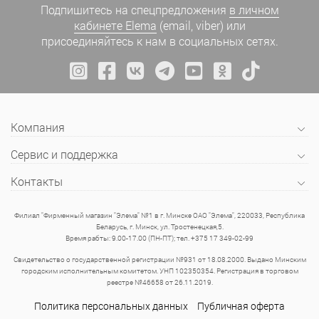
Подпишитесь на спецпредложения
в личном
кабинете Elema
(email, viber) или
присоединяйтесь к нам в социальных сетях.
Компания
Сервис и поддержка
Контакты
Филиал "Фирменный магазин "Элема" №1 в г. Минске ОАО "Элема", 220033, Республика
Беларусь, г. Минск, ул. Тростенецкая,5.
Время рабты: 9.00-17.00 (ПН-ПТ); тел. +375 17 349-02-99
Свидетельство о государственной регистрации №931 от 18.08.2000. Выдано Минским
городским исполнительным комитетом. УНП 102350354. Регистрация в торговом
реестре №46658 от 26.11.2019.
Политика персональных данных
Публичная оферта