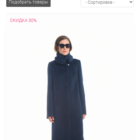
Подобрать товары
капюшоном
С воротником
С натуральным воротником
С
искусственным воротником
С мехом
С искусственным
СКИДКА 30%
мехом
С норкой
С песцом
С лисой
С енотом
Молодежное
Модные
Оверсайз
В клетку
Больших
размеров
Недорогое
Модные принты
Облегченные
Пальто-халат
Эксклюзивные