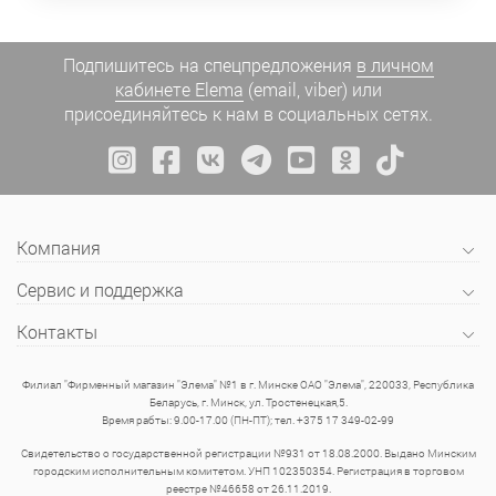
Подпишитесь на спецпредложения
в личном
кабинете Elema
(email, viber) или
присоединяйтесь к нам в социальных сетях.
Компания
Сервис и поддержка
Контакты
Филиал "Фирменный магазин "Элема" №1 в г. Минске ОАО "Элема", 220033, Республика
Беларусь, г. Минск, ул. Тростенецкая,5.
Время рабты: 9.00-17.00 (ПН-ПТ); тел. +375 17 349-02-99
Свидетельство о государственной регистрации №931 от 18.08.2000. Выдано Минским
городским исполнительным комитетом. УНП 102350354. Регистрация в торговом
реестре №46658 от 26.11.2019.